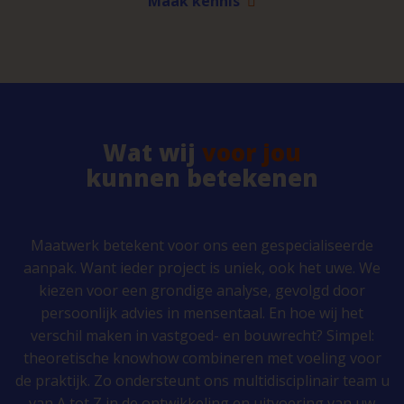
Maak kennis
Wat wij
voor jou
kunnen betekenen
Maatwerk betekent voor ons een gespecialiseerde
aanpak. Want ieder project is uniek, ook het uwe. We
kiezen voor een grondige analyse, gevolgd door
persoonlijk advies in mensentaal. En hoe wij het
verschil maken in vastgoed- en bouwrecht? Simpel:
theoretische knowhow combineren met voeling voor
de praktijk. Zo ondersteunt ons multidisciplinair team u
van A tot Z in de ontwikkeling en uitvoering van uw