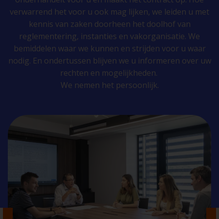
verwarrend het voor u ook mag lijken, we leiden u met
kennis van zaken doorheen het doolhof van
reglementering, instanties en vakorganisatie. We
bemiddelen waar we kunnen en strijden voor u waar
nodig. En ondertussen blijven we u informeren over uw
rechten en mogelijkheden.
We nemen het persoonlijk.