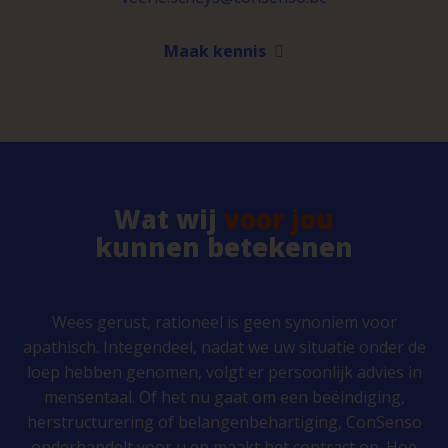
Maak kennis
Wat wij
voor jou
kunnen betekenen
Wees gerust, rationeel is geen synoniem voor
apathisch. Integendeel, nadat we uw situatie onder de
loep hebben genomen, volgt er persoonlijk advies in
mensentaal. Of het nu gaat om een beëindiging,
herstructurering of belangenbehartiging, ConSenso
onderhandelt voor u en maakt het contract op. Hoe