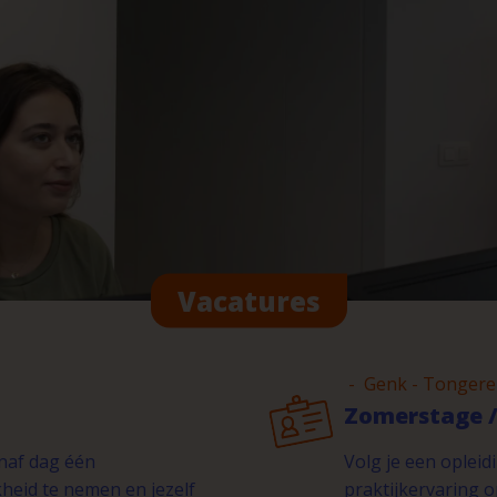
Vacatures
- Genk - Tongere
Zomerstage /
anaf dag één
Volg je een opleidi
kheid te nemen en jezelf
praktijkervaring 