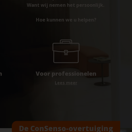
Want wij nemen het persoonlijk.
Hoe kunnen we u helpen?
n
Voor professionelen
Lees meer
De ConSenso-overtuiging