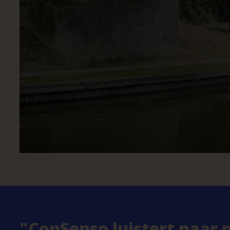
ConSenso luistert naar 