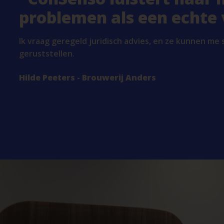
problemen als een echte 
Ik vraag geregeld juridisch advies, en ze kunnen me
geruststellen.
Hilde Peeters - Brouwerij Anders