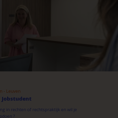
n - Leuven
 Jobstudent
ng in rechten of rechtspraktijk en wil je
opdoen ?