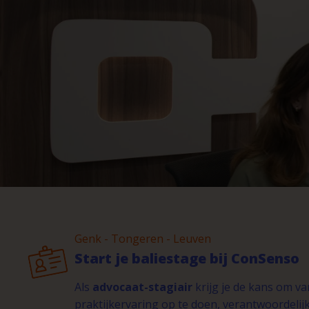
Genk - Tongeren - Leuven
Start je baliestage bij ConSenso
Als
advocaat-stagiair
krijg je de kans om v
praktijkervaring op te doen, verantwoordelij