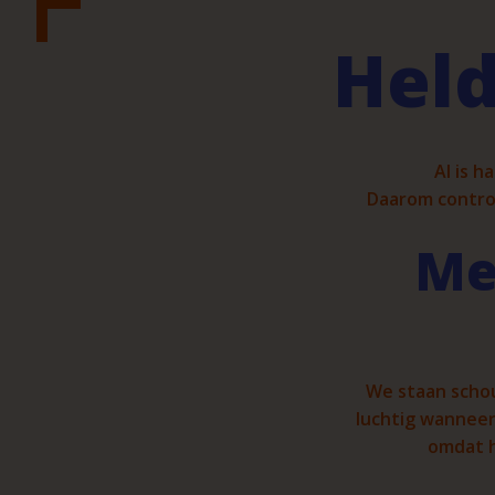
Held
AI is h
Daarom controle
Me
We staan schou
luchtig wanneer
omdat he