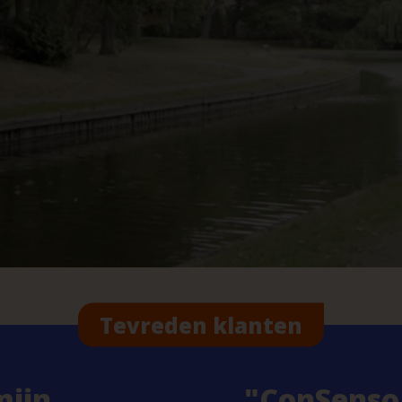
Tevreden klanten
mijn
ConSenso