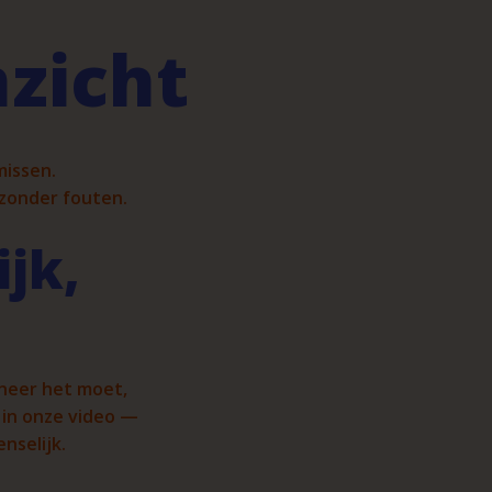
nzicht
 missen.
t zonder fouten.
jk,
nneer het moet,
 in onze video —
enselijk.