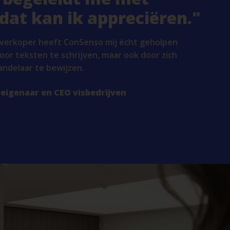
 dat kan ik appreciëren.
s verkoper heeft ConSenso mij écht geholpen
door teksten te schrijven, maar ook door zich
andelaar te bewijzen.
eigenaar en CEO visbedrijven