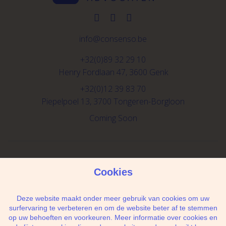
info@consenso.be
+32(0)89 32 29 10
Henry Fordlaan 47, 3600 Genk
+32(0)12 39 83 70
Piepelpoel 13, 3700 Tongeren-Borgloon
Coming Soon
Schrijf je in voor de newsletter
Cookies
Deze website maakt onder meer gebruik van cookies om uw
surfervaring te verbeteren en om de website beter af te stemmen
op uw behoeften en voorkeuren. Meer informatie over cookies en
Ik geef de toestemming om mijn gegevens te