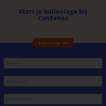
Start je baliestage bij
ConSenso
Solliciteer nu