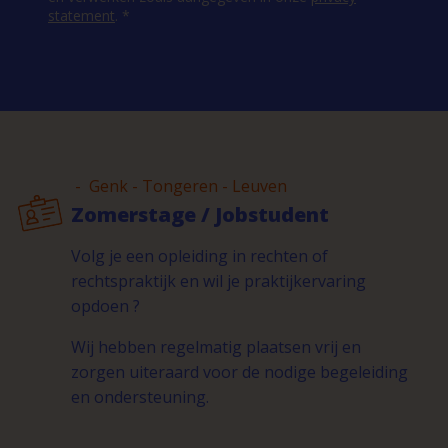
statement
. *
- Genk - Tongeren - Leuven
Zomerstage / Jobstudent
Volg je een opleiding in rechten of
rechtspraktijk en wil je praktijkervaring
opdoen ?
Wij hebben regelmatig plaatsen vrij en
zorgen uiteraard voor de nodige begeleiding
en ondersteuning.