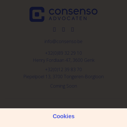
info@consenso.be
+32(0)89 32 29 10
Henry Fordlaan 47, 3600 Genk
+32(0)12 39 83 70
Piepelpoel 13, 3700 Tongeren-Borgloon
Coming Soon
Schrijf je in voor de newsletter
Cookies