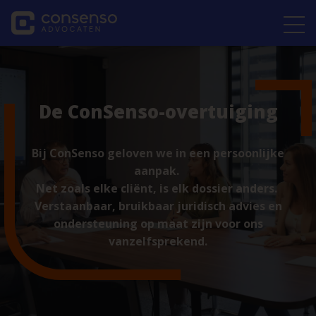
De ConSenso-overtuiging
Bij ConSenso geloven we in een persoonlijke
aanpak.
Net zoals elke cliënt, is elk dossier anders.
Verstaanbaar, bruikbaar juridisch advies en
ondersteuning op maat zijn voor ons
vanzelfsprekend.