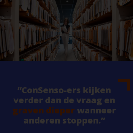
“ConSenso-ers kijken
verder dan de vraag en
graven dieper
wanneer
anderen stoppen.”