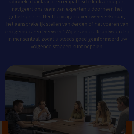
rationele daadkracht en empathisch denkvermogen,
navigeert ons team van experten u doorheen het
gehele proces. Heeft u vragen over uw verzekeraar,
het aansprakelijk stellen van derden of het voeren van
een gemotiveerd verweer? Wij geven u alle antwoorden
in mensentaal, zodat u steeds goed geïnformeerd uw
volgende stappen kunt bepalen.