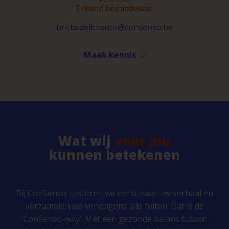
Erkend bemiddelaar
britta.delbrouck@consenso.be
Maak kennis
Wat wij
voor jou
kunnen betekenen
Bij ConSenso luisteren we eerst naar uw verhaal en
verzamelen we vervolgens alle feiten. Dat is de
‘ConSenso-way’. Met een gezonde balans tussen