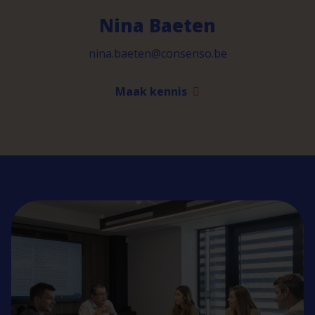
Nina Baeten
nina.baeten@consenso.be
Maak kennis