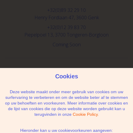
+32(0)89 32 29 10
Henry Fordlaan 47, 3600 Genk
+32(0)12 39 83 70
Piepelpoel 13, 3700 Tongeren-Borgloon
Coming Soon
Schrijf je in voor de newsletter
Cookies
Deze website maakt onder meer gebruik van cookies om uw
surfervaring te verbeteren en om de website beter af te stemmen
op uw behoeften en voorkeuren. Meer informatie over cookies en
Ik geef de toestemming om mijn gegevens te
de lijst van cookies die op deze website worden gebruikt kan u
bewaren en verwerken zoals aangegeven in
terugvinden in onze
Cookie Policy.
onze
privacy statement
. *
Hieronder kan u uw cookievoorkeuren aangeven: