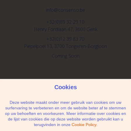
info@consenso.be
+32(0)89 32 29 10
Henry Fordlaan 47, 3600 Genk
+32(0)12 39 83 70
Piepelpoel 13, 3700 Tongeren-Borgloon
Coming Soon
Schrijf je in voor de newsletter
Cookies
Deze website maakt onder meer gebruik van cookies om uw
surfervaring te verbeteren en om de website beter af te stemmen
op uw behoeften en voorkeuren. Meer informatie over cookies en
Ik geef de toestemming om mijn gegevens te
de lijst van cookies die op deze website worden gebruikt kan u
bewaren en verwerken zoals aangegeven in
terugvinden in onze
Cookie Policy.
onze
privacy statement
. *