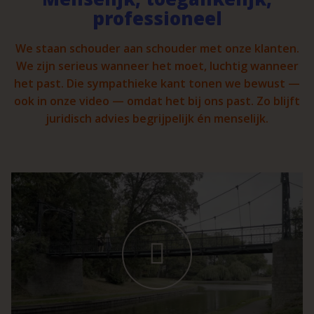
professioneel
We staan schouder aan schouder met onze klanten.
We zijn serieus wanneer het moet, luchtig wanneer
het past. Die sympathieke kant tonen we bewust —
ook in onze video — omdat het bij ons past. Zo blijft
juridisch advies begrijpelijk én menselijk.