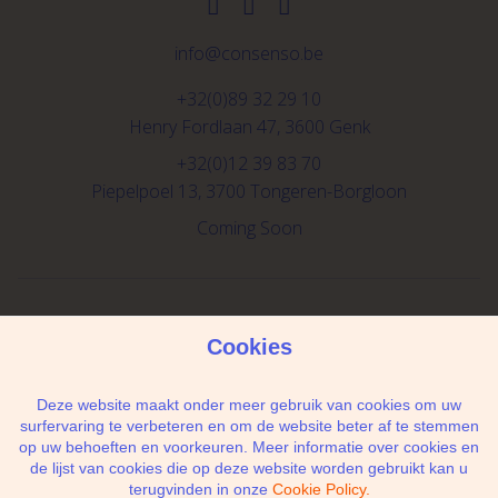
info@consenso.be
+32(0)89 32 29 10
Henry Fordlaan 47, 3600 Genk
+32(0)12 39 83 70
Piepelpoel 13, 3700 Tongeren-Borgloon
Coming Soon
Schrijf je in voor de newsletter
Cookies
Deze website maakt onder meer gebruik van cookies om uw
surfervaring te verbeteren en om de website beter af te stemmen
op uw behoeften en voorkeuren. Meer informatie over cookies en
Ik geef de toestemming om mijn gegevens te
de lijst van cookies die op deze website worden gebruikt kan u
bewaren en verwerken zoals aangegeven in
terugvinden in onze
Cookie Policy.