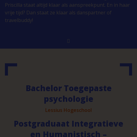
Priscilla staat altijd klaar als aanspreekpunt. En in haar
vrije tijd? Dan staat ze klaar als danspartner of
travelbuddy!
Bachelor Toegepaste
psychologie
Lessius Hogeschool
Postgraduaat Integratieve
en Humanistisch –