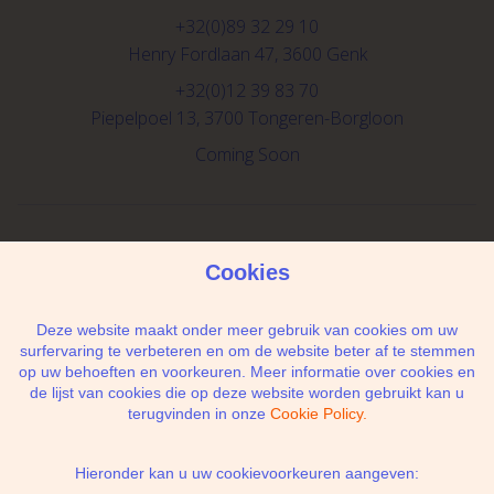
+32(0)89 32 29 10
Henry Fordlaan 47, 3600 Genk
+32(0)12 39 83 70
Piepelpoel 13, 3700 Tongeren-Borgloon
Coming Soon
Schrijf je in voor de newsletter
Cookies
Deze website maakt onder meer gebruik van cookies om uw
surfervaring te verbeteren en om de website beter af te stemmen
op uw behoeften en voorkeuren. Meer informatie over cookies en
Ik geef de toestemming om mijn gegevens te
de lijst van cookies die op deze website worden gebruikt kan u
bewaren en verwerken zoals aangegeven in
terugvinden in onze
Cookie Policy.
onze
privacy statement
. *
Hieronder kan u uw cookievoorkeuren aangeven: