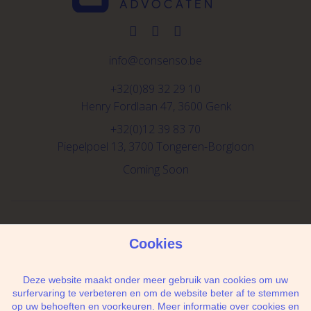
info@consenso.be
+32(0)89 32 29 10
Henry Fordlaan 47, 3600 Genk
+32(0)12 39 83 70
Piepelpoel 13, 3700 Tongeren-Borgloon
Coming Soon
Schrijf je in voor de newsletter
Cookies
Deze website maakt onder meer gebruik van cookies om uw
surfervaring te verbeteren en om de website beter af te stemmen
op uw behoeften en voorkeuren. Meer informatie over cookies en
Ik geef de toestemming om mijn gegevens te